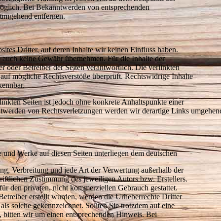
möglich. Bei Bekanntwerden von entsprechenden
 umgehend entfernen.
tes Dritter, auf deren Inhalte wir keinen Einfluss haben.
e auch keine Gewähr übernehmen. Für die Inhalte der
ter oder Betreiber der Seiten verantwortlich. Die verlinkten
auf mögliche Rechtsverstöße überprüft. Rechtswidrige Inhalte
kennbar.
linkten Seiten ist jedoch ohne konkrete Anhaltspunkte einer
ntwerden von Rechtsverletzungen werden wir derartige Links umgehend
lte und Werke auf diesen Seiten unterliegen dem deutschen
ung, Verbreitung und jede Art der Verwertung außerhalb der
iftlichen Zustimmung des jeweiligen Autors bzw. Erstellers.
ür den privaten, nicht kommerziellen Gebrauch gestattet.
Betreiber erstellt wurden, werden die Urheberrechte Dritter
 als solche gekennzeichnet. Sollten Sie trotzdem auf eine
 bitten wir um einen entsprechenden Hinweis. Bei