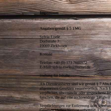
Impressum
Angaben gemäß § 5 TMG
Sylvia Eisele
Dorfstraße 7
19069 Zickhusen
Kontakt
Telefon: +49 (0) 173 7600972
E-Mail: sylvia.eisele@freenet.de
Haftung für Inhalte
Als Diensteanbieter sind wir gemäß § 7 Abs.
allgemeinen Gesetzen verantwortlich. Nach §§
verpflichtet, übermittelte oder gespeichert
forschen, die auf eine rechtswidrige Tätigkeit
Verpflichtungen zur Entfernung oder Sperru
Gesetzen bleiben hiervon unberührt. Eine die