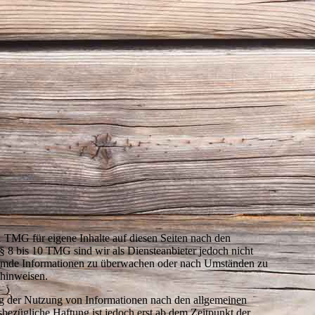
1 TMG für eigene Inhalte auf diesen Seiten nach den
 8 bis 10 TMG sind wir als Diensteanbieter jedoch nicht
e fremde Informationen zu überwachen oder nach Umständen zu
 hinweisen.
ng der Nutzung von Informationen nach den allgemeinen
sbezügliche Haftung ist jedoch erst ab dem Zeitpunkt der