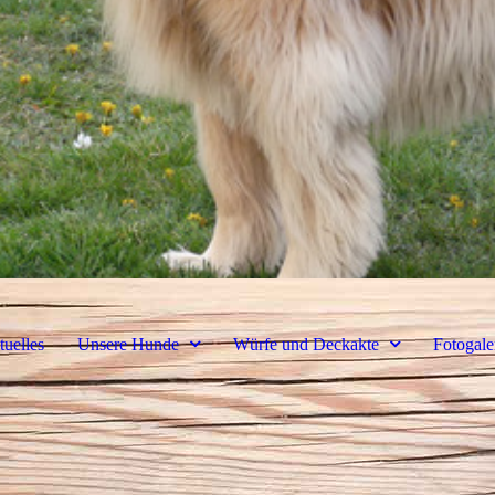
uelles
Unsere Hunde
Würfe und Deckakte
Fotogale