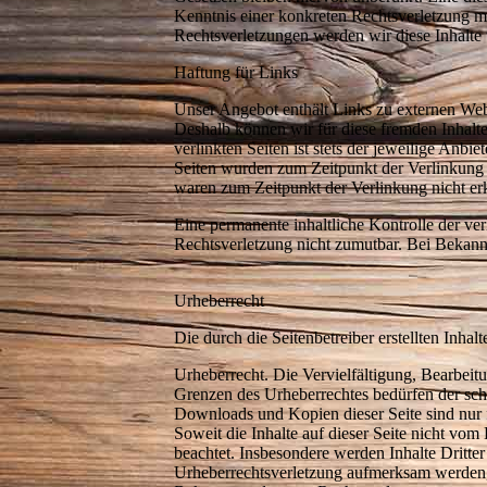
Kenntnis einer konkreten Rechtsverletzung 
Rechtsverletzungen werden wir diese Inhalte
Haftung für Links
Unser Angebot enthält Links zu externen Websi
Deshalb können wir für diese fremden Inhalt
verlinkten Seiten ist stets der jeweilige Anbie
Seiten wurden zum Zeitpunkt der Verlinkung 
waren zum Zeitpunkt der Verlinkung nicht er
Eine permanente inhaltliche Kontrolle der ver
Rechtsverletzung nicht zumutbar. Bei Bekan
Urheberrecht
Die durch die Seitenbetreiber erstellten Inha
Urheberrecht. Die Vervielfältigung, Bearbeit
Grenzen des Urheberrechtes bedürfen der schr
Downloads und Kopien dieser Seite sind nur f
Soweit die Inhalte auf dieser Seite nicht vom 
beachtet. Insbesondere werden Inhalte Dritter
Urheberrechtsverletzung aufmerksam werden,