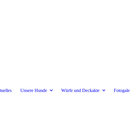
uelles
Unsere Hunde
Würfe und Deckakte
Fotogale