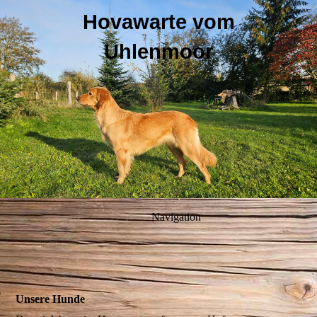
Hovawarte vom
Uhlenmoor
Navigation
Unsere Hunde