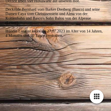
Derzeit leben vier Hovawarte auf unserem Hof.
Deckrüde Bernhard vom Barker Dreiberg (Basco) und seine
Damen Caya vom Christinenstein und Alma von der
Kohlenbahn und Basco's Sohn Balou von der Alpeaue
(Lenny).
Hündin Lana ist leider am 27.07.2023 im Alter von 14 Jahren,
4 Monaten und 10 Tagen verstorben.