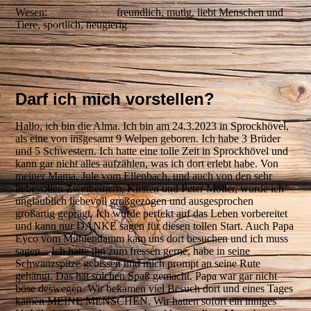
Wesen: freundlich, mutig, liebt Menschen und
Tiere, sportlich, neugierig
Darf ich mich vorstellen?
Hallo, ich bin die Alma. Ich bin am 24.3.2023 in Sprockhövel,
als eine von insgesamt 9 Welpen geboren. Ich habe 3 Brüder
und 5 Schwestern. Ich hatte eine tolle Zeit in Sprockhövel und
kann gar nicht alles aufzählen, was ich dort erlebt habe. Von
meiner Mama, Jule vom Ellenbach, und auch von den sehr
liebevollen Zweibeinern, Kirsten und Peter Möller, wurde ich
unglaublich liebevoll großgezogen und ausgesprochen
großartig geprägt. Ich wurde perfekt auf das Leben vorbereitet
und kann nur DANKE sagen für diesen tollen Start. Auch Papa
Eyco vom Mühlendamm kam uns dort besuchen und ich muss
sagen... Ich hatte ihn zum fressen gerne, habe in seine
Schwanzspitze gebissen und mich prompt an seine Rute
gehängt. Das hat solchen Spaß gemacht. Papa war gar nicht
böse deswegen. Wir bekamen viel Besuch dort und eines Tages
kamen MEINE MENSCHEN. Wir hatten sofort ein inniges