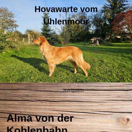
Hovawarte vom
Uhlenmoor
Navigation
Alma von der
Kohlenbahn