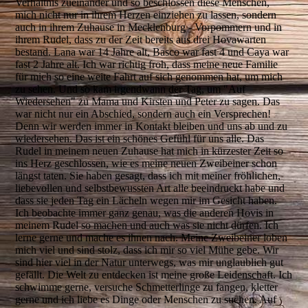
Verhältnis zueinander und so beschlossen diese Menschen,
mich nicht nur in ihrem Herzen einziehen zu lassen, sondern
auch in ihrem Zuhause in Mecklenburg - Vorpommern und in
ihrem Rudel, dass zu der Zeit bereits aus drei Hovawarten
bestand. Lana war 14 Jahre alt, Basco war fast 4 und Caya war
fast 2 Jahre alt. Ich war richtig froh, dass meine neue Familie
für mich so eine weite Fahrt auf sich genommen hat, um mich
zu sehen. Und so kam irgendwann der Tag, um "Auf
Wiedersehen" zu Mama und Kirsten und Peter zu sagen. Das
war nicht nur ein Abschied, sondern auch ein Versprechen!
Denn wir werden immer in Kontakt bleiben und uns ab und zu
wiedersehen. Das ist ein schönes Gefühl für uns alle. Das
Rudel in meinem neuen Zuhause hat mich in kürzester Zeit so
ins Herz geschlossen, wie es meine neuen Zweibeiner schon
längst taten. Sie haben gesagt, dass ich mit meiner fröhlichen,
liebevollen und selbstbewussten Art alle beeindruckt habe und
dass sie jeden Tag ein Lächeln wegen mir im Gesicht haben.
Ich beobachte immer ganz genau, was die anderen Hovis in
meinem Rudel so machen und auch was sie nicht dürfen. Ich
lerne gerne und mache es ihnen nach. Meine Zweibeiner loben
mich viel und sind stolz, dass ich mir so viel Mühe gebe. Wir
sind hier viel in der Natur unterwegs, was mir unglaublich gut
gefällt. Die Welt zu entdecken ist meine große Leidenschaft. Ich
schwimme gerne, versuche Schmetterlinge zu fangen, kletter
gerne und ich liebe es Dinge oder Menschen zu suchen. Auf