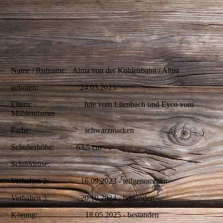
Name / Rufname: Alma von der Kohlenbahn / Alma
geboren: 24.03.2023
Eltern: Jule vom Ellenbach und Eyco vom
Mühlendamm
Farbe: schwarzmarken
Schulterhöhe: 63,5 cm
Schilddrüse:
Verhalten 2: 16.09.2023 - teilgenommen
Verhalten 3: 20.10.2024 - bestanden
Körung: 18.05.2025 - bestanden